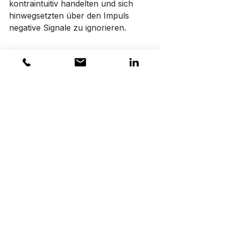
kontraintuitiv handelten und sich 
hinwegsetzten über den Impuls 
negative Signale zu ignorieren.
Preparedness ist ein 
Kennzeichen intelligenter 
Systeme.  
Eine Garantie für Friede Freude 
Eierkuchen gibt es nicht.
Der Staat wird s schon richten? Et 
hätt noch immer jot jegange?
Prävention ist ein Zeichen von 
Weitsicht, gesundem 
Risikomanagement und 